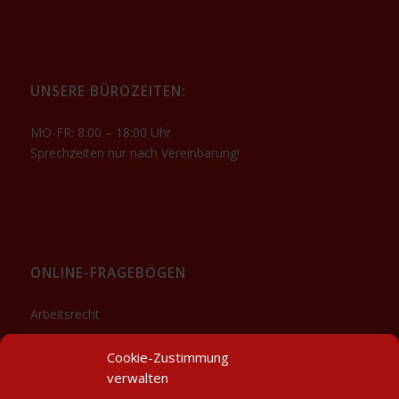
UNSERE BÜROZEITEN:
MO-FR: 8:00 – 18:00 Uhr
Sprechzeiten nur nach Vereinbarung!
ONLINE-FRAGEBÖGEN
Arbeitsrecht
Sozialrecht
Cookie-Zustimmung
Downloads
verwalten