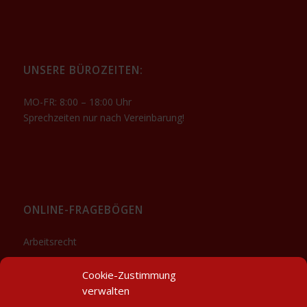
UNSERE BÜROZEITEN:
MO-FR: 8:00 – 18:00 Uhr
Sprechzeiten nur nach Vereinbarung!
ONLINE-FRAGEBÖGEN
Arbeitsrecht
Sozialrecht
Cookie-Zustimmung
Downloads
verwalten