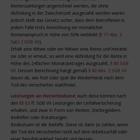
Rentenzahlungen angerechnet werden, die ohne
Abfindung in der Zwischenzeit ausgezahlt worden wären.
Jedoch stellt das Gesetz sicher, dass dem Betroffenen in
jedem Falle trotz Anrechnung ein monatlicher
Rentenanspruch in Höhe von 50% verbleibt (
§ 77 Abs. 2
Satz 2 SGB VII
).
Erhält eine Witwe oder ein Witwer eine Rente und heiratet
sie oder er erneut, so wird eine Abfindung für die Rente in
Höhe des 24fachen Monatsbetrages ausgezahlt,
§ 80 SGB
VII
. Dessen Berechnung hängt gemäß
§ 80 Abs. 2 SGB VII
davon ab, wie früh oder spät die Wiederheirat nach dem
Tod des Versicherten stattfindet.
Leistungen an Hinterbliebene
: Auch diese können nach
den
§§ 63
ff. SGB VII Leistungen der Unfallversicherung
erhalten, und zwar in Form von Renten, Sterbegeldern,
Beilhilfen oder Erstattungen.
Bedeutsam ist die Beihilfe. Diese ist dann zu zahlen, wenn
der Tod des Versicherten nicht auf dem Arbeitsunfall oder
einer Berufskrankheit beruht und dessen