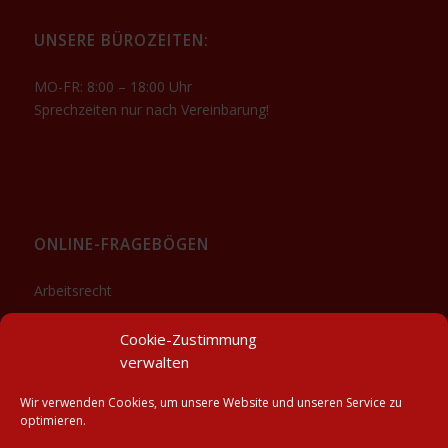
UNSERE BÜROZEITEN:
MO-FR: 8:00 – 18:00 Uhr
Sprechzeiten nur nach Vereinbarung!
ONLINE-FRAGEBÖGEN
Arbeitsrecht
Sozialrecht
Cookie-Zustimmung
Downloads
verwalten
Wir verwenden Cookies, um unsere Website und unseren Service zu
optimieren.