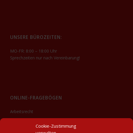
UNSERE BÜROZEITEN:
MO-FR: 8:00 – 18:00 Uhr
Sprechzeiten nur nach Vereinbarung!
ONLINE-FRAGEBÖGEN
Arbeitsrecht
Sozialrecht
Cookie-Zustimmung
Downloads
verwalten