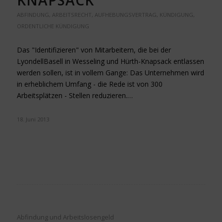
ABFINDUNG
,
ARBEITSRECHT
,
AUFHEBUNGSVERTRAG
,
KÜNDIGUNG
,
ORDENTLICHE KÜNDIGUNG
Das "Identifizieren" von Mitarbeitern, die bei der
LyondellBasell in Wesseling und Hürth-Knapsack entlassen
werden sollen, ist in vollem Gange: Das Unternehmen wird
in erheblichem Umfang - die Rede ist von 300
Arbeitsplätzen - Stellen reduzieren.…
18. Juni 2013
Abfindung und Arbeitslosengeld